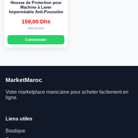
Housse de Protection pour
Machine à Laver
Imperméable Anti-Poussière
159,00 Dhs
Original
Current
299,00 Dhs
price
price
Commander
was:
is:
299,00 Dhs.
159,00 Dhs.
MarketMaroc
Votre marketplace marocaine pour acheter facilement en
ligne.
Liens utiles
Boutique