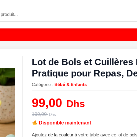
Lot de Bols et Cuillère
Pratique pour Repas, De
Catégorie :
Bébé & Enfants
99,00
Dhs
Original
Current
199,00
Dhs
price
price
Disponible maintenant
was:
is:
199,00 Dhs.
99,00 Dhs.
Ajoutez de la couleur à votre table avec ce lot de bols