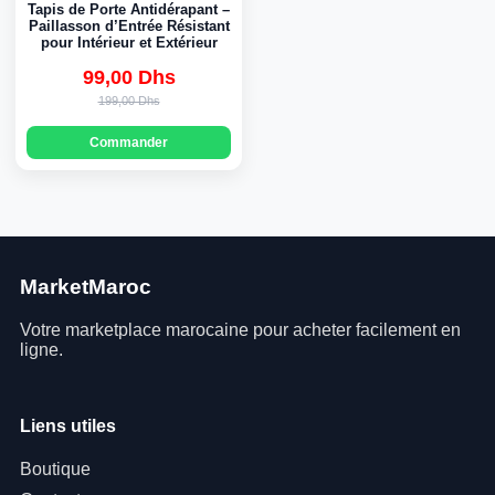
Tapis de Porte Antidérapant –
Paillasson d’Entrée Résistant
pour Intérieur et Extérieur
99,00 Dhs
Original
Current
199,00 Dhs
price
price
Commander
was:
is:
199,00 Dhs.
99,00 Dhs.
MarketMaroc
Votre marketplace marocaine pour acheter facilement en
ligne.
Liens utiles
Boutique