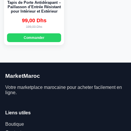
Tapis de Porte Antidérapant –
Paillasson d’Entrée Résistant
pour Intérieur et Extérieur
99,00 Dhs
Original
Current
199,00 Dhs
price
price
Commander
was:
is:
199,00 Dhs.
99,00 Dhs.
MarketMaroc
Votre marketplace marocaine pour acheter facilement en
ligne.
Liens utiles
Boutique