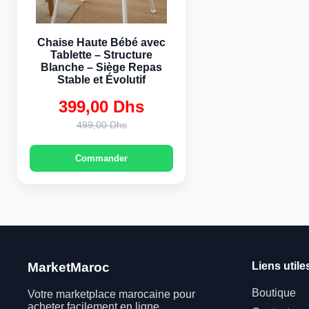
Chaise Haute Bébé avec
Tablette – Structure
Blanche – Siège Repas
Stable et Évolutif
399,00 Dhs
Original
Current
499,00 Dhs
price
price
was:
is:
Commander
499,00 Dhs.
399,00 Dhs.
MarketMaroc
Liens utile
Boutique
Votre marketplace marocaine pour
acheter facilement en ligne.