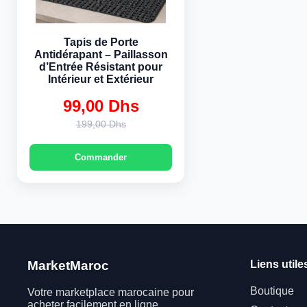
Tapis de Porte
Antidérapant – Paillasson
d’Entrée Résistant pour
Intérieur et Extérieur
99,00 Dhs
Original
Current
199,00 Dhs
price
price
was:
is:
Commander
199,00 Dhs.
99,00 Dhs.
MarketMaroc
Liens utile
Boutique
Votre marketplace marocaine pour
acheter facilement en ligne.