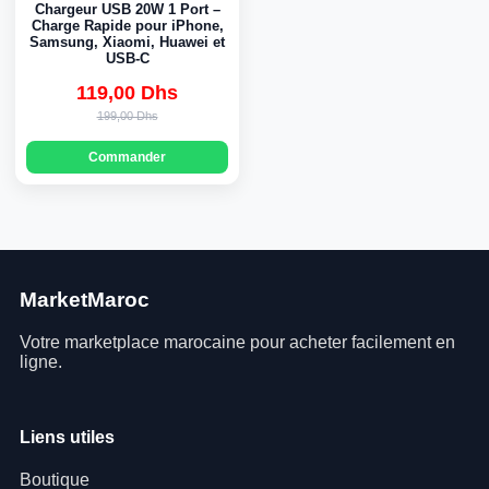
Chargeur USB 20W 1 Port –
Charge Rapide pour iPhone,
Samsung, Xiaomi, Huawei et
USB-C
119,00 Dhs
Original
Current
199,00 Dhs
price
price
Commander
was:
is:
199,00 Dhs.
119,00 Dhs.
MarketMaroc
Votre marketplace marocaine pour acheter facilement en
ligne.
Liens utiles
Boutique