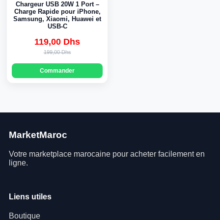
Chargeur USB 20W 1 Port –
Charge Rapide pour iPhone,
Samsung, Xiaomi, Huawei et
USB-C
119,00 Dhs
Original
Current
199,00 Dhs
price
price
Commander
was:
is:
199,00 Dhs.
119,00 Dhs.
MarketMaroc
Votre marketplace marocaine pour acheter facilement en
ligne.
Liens utiles
Boutique