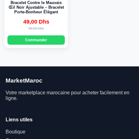
Bracelet Contre le Mauvais
Œil Noir Ajustable – Bracelet
Porte-Bonheur Élégant
49,00 Dhs
Original
Current
99,00 Dhs
price
price
Commander
was:
is:
99,00 Dhs.
49,00 Dhs.
MarketMaroc
Votre marketplace marocaine pour acheter facilement en
ligne.
Liens utiles
Boutique